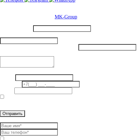
© 2025 МК-Групп продажа и доставка строительных материалов
в Гатчинском районе.
Сайт разработан студией
MK-Group
Сведения об заказываемом товаре
Наименование
Адрес населенного пункта для отгрузки
*
Продположительная дата отгрузки
*
Примечания (Объем материала и дополнительные детали)
Персональные данные
ФИО
*
Телефон
*
E-mail
даю согласие на обработку и хранение персональных данных
*
- поля, обязательные для заполнения
Оставить заявку
даю согласие на обработку и хранение персональных данных