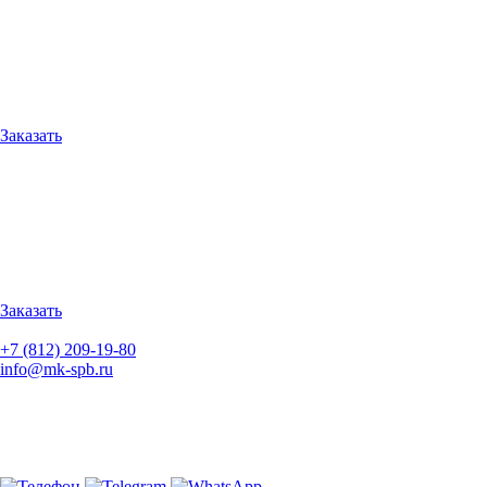
ОБОГАЩЕННАЯ ПГС
Содержание гравия составляет 50-70%
Размер зерен достигает 10-70мм
В составе смеси могут присутствовать глина
ГОСТ: 1-й класс
Заказать
1700 ₽ /m3
БЕРЕЗОВЫЕ ДРОВА
Теплотворная способность: 1900 кВт⋅час/м3
Легко воспламеняются
Долго горят
ГОСТ: 1-й класс
Заказать
+7 (812) 209-19-80
info@mk-spb.ru
Ленинградская область, г. Гатчина, ул.Новая д.167
пн–сб: 10:00–22:00
без выходных