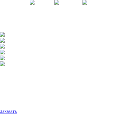
Заказать сейчас!
+7 (812) 209-19-80
Популярные материалы
600 ₽ /m3
НАМЫВНОЙ ПЕСОК
Модуль крупности: 1,5 — 2,2 мм
Коэффициент фильтрации: 7-10 м/сут
Отсутствие частиц глины
ГОСТ: 1-й класс
Заказать
1500 ₽ /m3
ГРАНИТНЫЙ ЩЕБЕНЬ 20-40