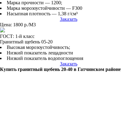
Марка прочности — 1200;
Марка морозоустойчивости — F300
Насыпная плотность — 1,38 г/см³
Заказать
Цена: 1800 р./М3
ГОСТ: 1-й класс
Гранитный щебень 05-20
Высокая морозоустойчивость;
Низкий показатель лещадности
Низкий показатель водопоглощения
Заказать
Купить гранитный щебень 20-40 в Гатчинском районе
Ищете надежного поставщика гранитного щебня фракции 20-40
в Гатчинском районе? Обратитесь в компанию МК-групп и
получите качественный материал для ваших строительных
проектов.
Компания МК-групп является опытным и надежным
поставщиком гранитного щебня фракции 20-40 в Гатчинском
районе. Мы специализируемся на предоставлении
высококачественных строительных материалов и гарантируем